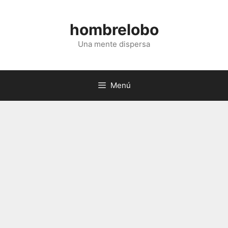
Saltar
al
hombrelobo
contenido
Una mente dispersa
Menú