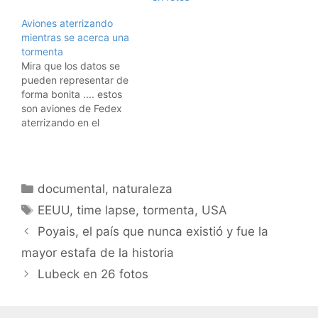
comprimido la evolución
de una serie de fuegos a
Aviones aterrizando
lo largo de dos días.
mientras se acerca una
tormenta
Mira que los datos se
pueden representar de
forma bonita .... estos
son aviones de Fedex
aterrizando en el
aeropuerto de Memphis,
TN, USA, mientras una
tormenta se acerca al
aeropuerto. Dicho así no
Categorías
documental
,
naturaleza
parece mucho, pero
Etiquetas
puesto en imágenes de
EEUU
,
time lapse
,
tormenta
,
USA
radar y con colorines la
Poyais, el país que nunca existió y fue la
cosa cambia. Preciosa
matemática.
mayor estafa de la historia
Lubeck en 26 fotos