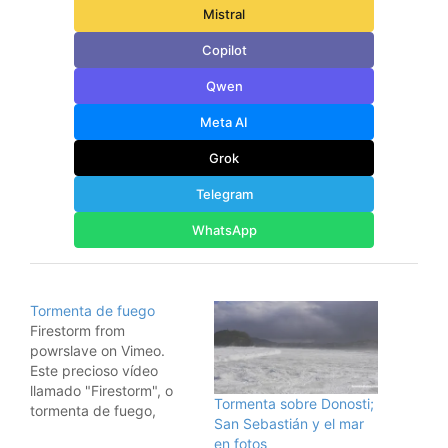
Mistral
Copilot
Qwen
Meta AI
Grok
Telegram
WhatsApp
Tormenta de fuego
Firestorm from
powrslave on Vimeo.
Este precioso vídeo
llamado "Firestorm", o
Tormenta sobre Donosti;
tormenta de fuego,
San Sebastián y el mar
muestra en tiempo
en fotos