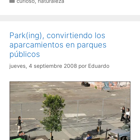
curioso
,
naturaleza
Park(ing), convirtiendo los
aparcamientos en parques
públicos
jueves, 4 septiembre 2008
por
Eduardo