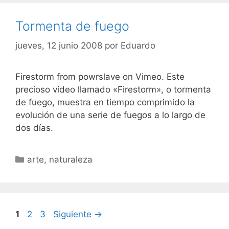
Tormenta de fuego
jueves, 12 junio 2008
por
Eduardo
Firestorm from powrslave on Vimeo. Este
precioso vídeo llamado «Firestorm», o tormenta
de fuego, muestra en tiempo comprimido la
evolución de una serie de fuegos a lo largo de
dos días.
Categorías
arte
,
naturaleza
Página
Página
Página
1
2
3
Siguiente
→