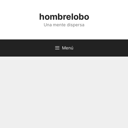
Saltar
al
hombrelobo
contenido
Una mente dispersa
Menú