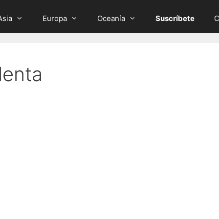
Asia
Europa
Oceanía
Suscríbete
C
lenta