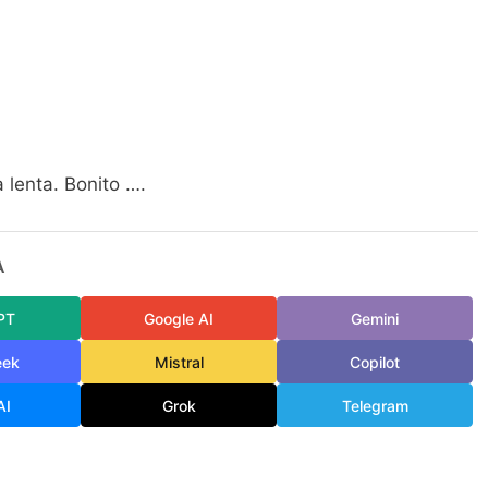
lenta. Bonito ….
A
PT
Google AI
Gemini
eek
Mistral
Copilot
AI
Grok
Telegram