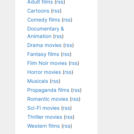
Adult films
(
rss
)
Cartoons
(
rss
)
Comedy films
(
rss
)
Documentary &
Animation
(
rss
)
Drama movies
(
rss
)
Fantasy films
(
rss
)
Film Noir movies
(
rss
)
Horror movies
(
rss
)
Musicals
(
rss
)
Propaganda films
(
rss
)
Romantic movies
(
rss
)
Sci-Fi movies
(
rss
)
Thriller movies
(
rss
)
Western films
(
rss
)