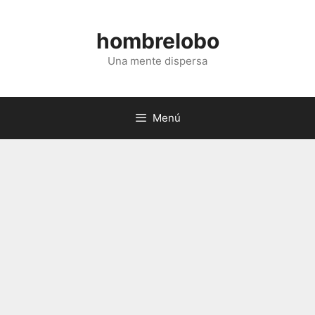
Saltar
al
hombrelobo
contenido
Una mente dispersa
Menú