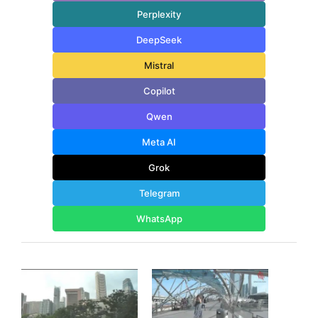
Perplexity
DeepSeek
Mistral
Copilot
Qwen
Meta AI
Grok
Telegram
WhatsApp