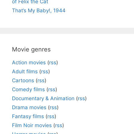
of Felix the Cat
That’s My Baby!, 1944
Movie genres
Action movies
(
rss
)
Adult films
(
rss
)
Cartoons
(
rss
)
Comedy films
(
rss
)
Documentary & Animation
(
rss
)
Drama movies
(
rss
)
Fantasy films
(
rss
)
Film Noir movies
(
rss
)