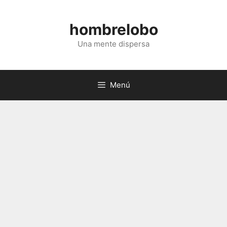
Saltar
al
hombrelobo
contenido
Una mente dispersa
Menú