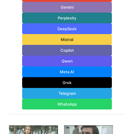
Gemini
Perplexity
DeepSeek
Mistral
Copilot
Qwen
Meta AI
Grok
Telegram
WhatsApp