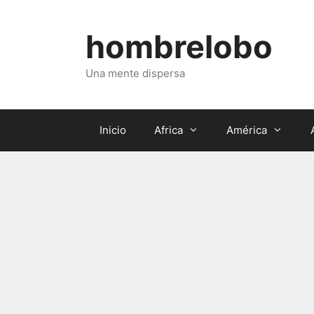
Saltar
al
hombrelobo
contenido
Una mente dispersa
Inicio
Africa
América