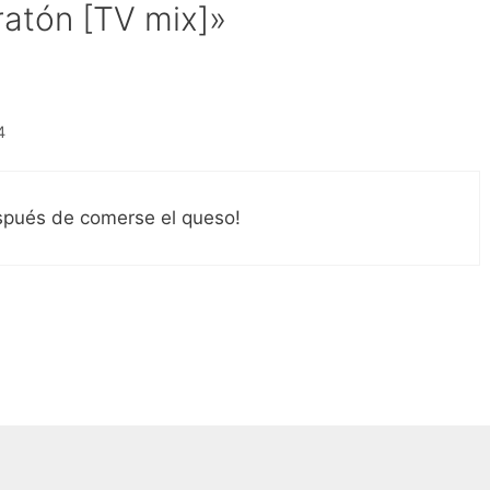
ratón [TV mix]»
4
espués de comerse el queso!