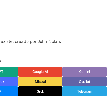
existe, creado por John Nolan.
A
PT
Google AI
Gemini
eek
Mistral
Copilot
AI
Grok
Telegram