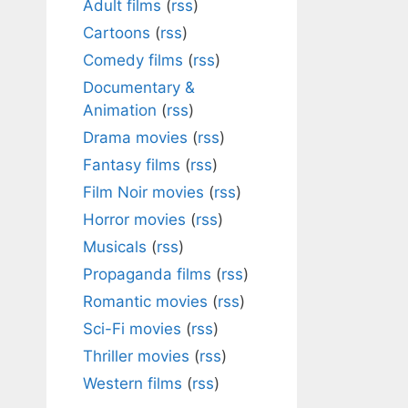
Adult films
(
rss
)
Cartoons
(
rss
)
Comedy films
(
rss
)
Documentary &
Animation
(
rss
)
Drama movies
(
rss
)
Fantasy films
(
rss
)
Film Noir movies
(
rss
)
Horror movies
(
rss
)
Musicals
(
rss
)
Propaganda films
(
rss
)
Romantic movies
(
rss
)
Sci-Fi movies
(
rss
)
Thriller movies
(
rss
)
Western films
(
rss
)