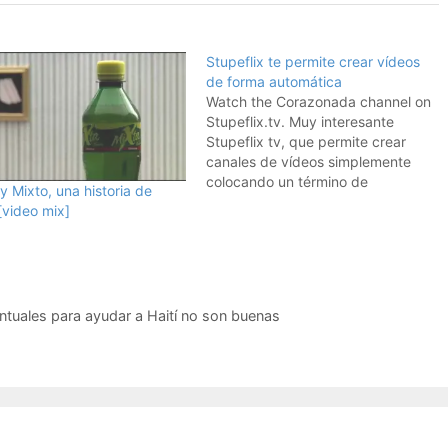
Stupeflix te permite crear vídeos
de forma automática
Watch the Corazonada channel on
Stupeflix.tv. Muy interesante
Stupeflix tv, que permite crear
canales de vídeos simplemente
colocando un término de
y Mixto, una historia de
búsqueda. Por ejemplo, este
[video mix]
vídeo lo he creado para una
búsqueda por el término
"corazonada". Solo eso, Stupeflix
saca resultados en directo de
twitter y flickr, y este es…
ntuales para ayudar a Haití no son buenas