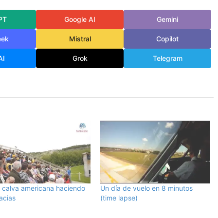
PT
Google AI
Gemini
eek
Mistral
Copilot
AI
Grok
Telegram
a calva americana haciendo
Un día de vuelo en 8 minutos
acias
(time lapse)