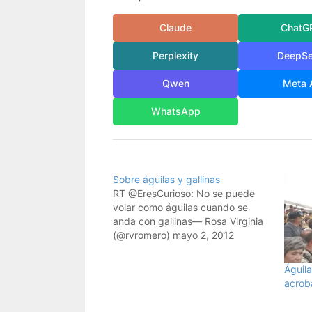
Claude
ChatG
Perplexity
DeepS
Qwen
Meta 
WhatsApp
Sobre águilas y gallinas
RT @EresCurioso: No se puede
volar como águilas cuando se
anda con gallinas— Rosa Virginia
(@rvromero) mayo 2, 2012
Águil
acrob