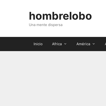
Saltar
al
hombrelobo
contenido
Una mente dispersa
Inicio
Africa
América