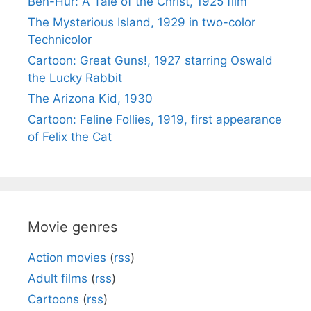
Ben-Hur: A Tale of the Christ, 1925 film
The Mysterious Island, 1929 in two-color
Technicolor
Cartoon: Great Guns!, 1927 starring Oswald
the Lucky Rabbit
The Arizona Kid, 1930
Cartoon: Feline Follies, 1919, first appearance
of Felix the Cat
Movie genres
Action movies
(
rss
)
Adult films
(
rss
)
Cartoons
(
rss
)