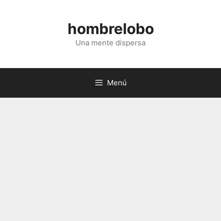
Saltar
al
hombrelobo
contenido
Una mente dispersa
Menú