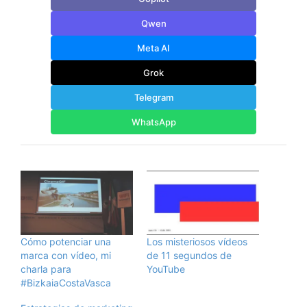
Qwen
Meta AI
Grok
Telegram
WhatsApp
Cómo potenciar una
Los misteriosos vídeos
marca con vídeo, mi
de 11 segundos de
charla para
YouTube
#BizkaiaCostaVasca