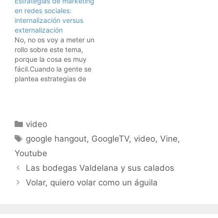
Estrategias de marketing
en redes sociales:
internalización versus
externalización
No, no os voy a meter un
rollo sobre este tema,
porque la cosa es muy
fácil.Cuando la gente se
plantea estrategias de
marca en redes sociales,
hay dos opciones:- Yo
me lo guiso yo me lo
como: O sea, hacerlo
Categorías
video
todo in-house, en casita
Etiquetas
(meto palabros en inglés
google hangout
,
GoogleTV
,
video
,
Vine
,
para…
Youtube
Las bodegas Valdelana y sus calados
Volar, quiero volar como un águila