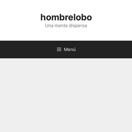
Saltar
al
hombrelobo
contenido
Una mente dispersa
Menú