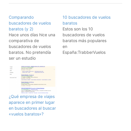
Comparando
10 buscadores de vuelos
buscadores de vuelos
baratos
baratos (y 2)
Estos son los 10
Hace unos días hice una
buscadores de vuelos
comparativa de
baratos más populares
buscadores de vuelos
en
baratos. No pretendía
España:TrabberVuelos
ser un estudio
BaratosSky
exhaustivo, solamente
ScannerAtrapaloMinube
intentar ver cómo de
RumboMira y
fácil es la comparación
vuelaDestiniaVuelo
entre buscadores de
maniaJetcostSeguro que
vuelos en internet y
si usáis estos 10
quién daba mejores
buscadores de vuelos
¿Qué empresa de viajes
precios. Pues bien,
encontráis al final ese
aparece en primer lugar
dándole vueltas, he
precio tan barato que
en buscadores al buscar
pensado que en vez de
estáis buscando para las
«vuelos baratos»?
buscar quién me…
vacaciones. ¡Suerte!