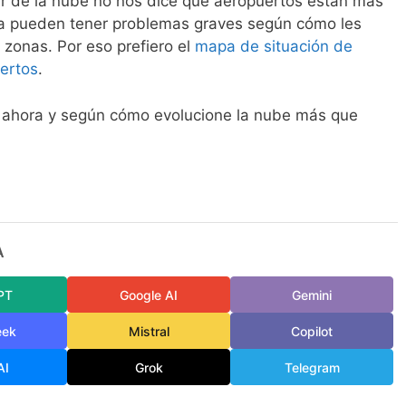
ar de la nube no nos dice qué aeropuertos están más
na pueden tener problemas graves según cómo les
 zonas. Por eso prefiero el
mapa de situación de
ertos
.
 ahora y según cómo evolucione la nube más que
A
PT
Google AI
Gemini
eek
Mistral
Copilot
AI
Grok
Telegram