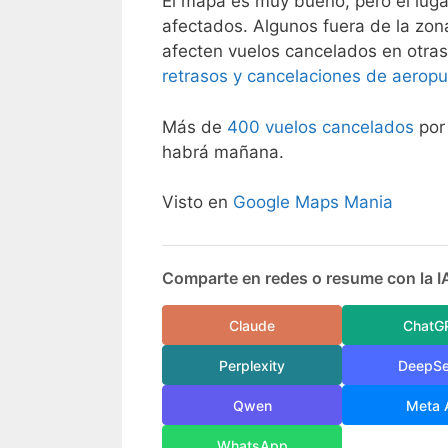
El mapa es muy bueno, pero el lug
afectados. Algunos fuera de la zo
afecten vuelos cancelados en otras
retrasos y cancelaciones de aeropu
Más de
400 vuelos cancelados
por
habrá mañana.
Visto en
Google Maps Mania
Comparte en redes o resume con la I
Claude
ChatG
Perplexity
DeepS
Qwen
Meta 
WhatsApp