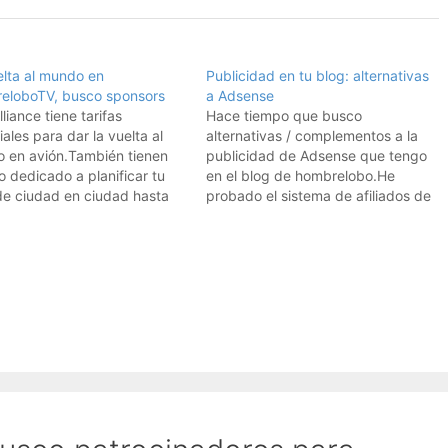
elta al mundo en
Publicidad en tu blog: alternativas
eloboTV, busco sponsors
a Adsense
lliance tiene tarifas
Hace tiempo que busco
ales para dar la vuelta al
alternativas / complementos a la
 en avión.También tienen
publicidad de Adsense que tengo
io dedicado a planificar tu
en el blog de hombrelobo.He
 de ciudad en ciudad hasta
probado el sistema de afiliados de
mpletes el itinerario
Amazon (ver la barra en el lateral
do.Estoy dando vueltas a la
derecho), Tradedoubler y mil
e hacer el viaje, y grabar un
otras redes.Pero ayer me llevé
 de cada ciudad explicando
una grata sorpresa al encontrar
e…
Adbrite. Tiene muchas cosas…