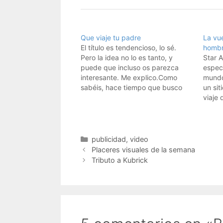
Que viaje tu padre
La vu
El título es tendencioso, lo sé.
hombr
Pero la idea no lo es tanto, y
Star A
puede que incluso os parezca
especi
interesante. Me explico.Como
mundo
sabéis, hace tiempo que busco
un sit
gente que me ayude a hacer
viaje
vídeos de viajes para hombrelobo.
que co
Pues bien, os propongo no que os
desea
grabéis a vosotros mismos, no,…
idea d
vídeo
Categorías
publicidad
,
video
lo qu
Placeres visuales de la semana
Tributo a Kubrick