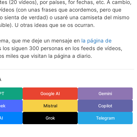
tes (20 vídeos), por países, for fechas, etc. A cambio,
 vídeos (con unas frases que acordemos, pero que
yo sienta de verdad) o usaré una camiseta del mismo
sible). U otras ideas que se os ocurran.
l tema, que me deje un mensaje en
la página de
s los siguen 300 personas en los feeds de vídeos,
s miles que visitan la página a diario.
A
PT
Google AI
Gemini
eek
Mistral
Copilot
AI
Grok
Telegram