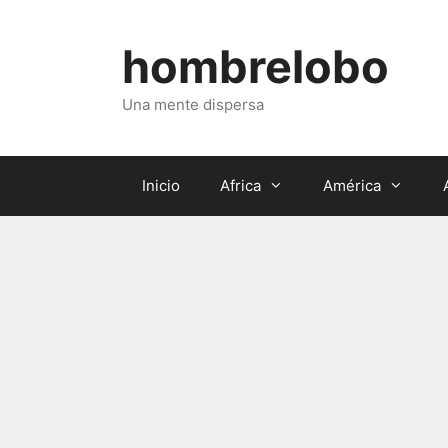
Saltar
al
hombrelobo
contenido
Una mente dispersa
Inicio
Africa
América