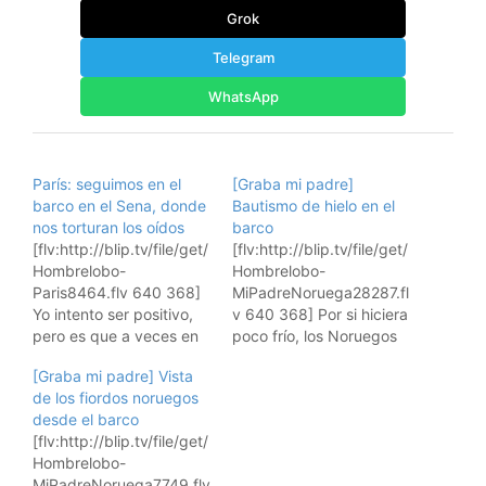
Grok
Telegram
WhatsApp
París: seguimos en el
[Graba mi padre]
barco en el Sena, donde
Bautismo de hielo en el
nos torturan los oídos
barco
[flv:http://blip.tv/file/get/
[flv:http://blip.tv/file/get/
Hombrelobo-
Hombrelobo-
Paris8464.flv 640 368]
MiPadreNoruega28287.fl
Yo intento ser positivo,
v 640 368] Por si hiciera
pero es que a veces en
poco frío, los Noruegos
serio que no me dejan ....
celebran un bautismo de
[Graba mi padre] Vista
vedlo por vosotros
hielo a bordo del barco
de los fiordos noruegos
mismos, por favor ....
.... :D Insertar vídeo en
desde el barco
Insertar vídeo en tu
tu página: Suscribiros a
[flv:http://blip.tv/file/get/
página: Suscribiros a los
los video feeds RSS:
Hombrelobo-
video feeds RSS:
Suscríbete a los vídeos
MiPadreNoruega7749.flv