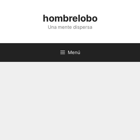
Saltar
al
hombrelobo
contenido
Una mente dispersa
Menú