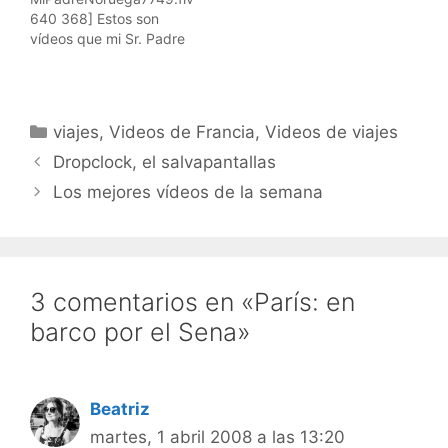
Suscríbete a los vídeos
de viajes de hombrelobo
640 368] Estos son
de viajes de hombrelobo
Para iPods y AppleTVs,
vídeos que mi Sr. Padre
Para iPods y AppleTVs,
usad iTunes: Y para
ha grabado para
usad…
suscribiros al…
hombrelobo, y os los
muestro orgulloso y
emocionado. En este nos
Categorías
viajes
,
Videos de Francia
,
Videos de viajes
muestra una vista desde
el barco, mientras
Dropclock, el salvapantallas
pasean entre fiordos en
Los mejores vídeos de la semana
Noruega. Insertar vídeo
en tu página: Suscribiros
a los video feeds RSS:
Suscríbete a los…
3 comentarios en «París: en
barco por el Sena»
Beatriz
martes, 1 abril 2008 a las 13:20