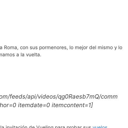
e a Roma, con sus pormenores, lo mejor del mismo y lo
mamos a la vuelta.
.com/feeds/api/videos/qg0Raesb7mQ/comm
thor=0 itemdate=0 itemcontent=1]
 la invitación de Vueling para probar sus
vuelos