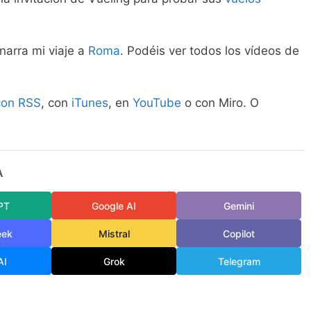
narra mi viaje a
Roma
. Podéis ver todos los vídeos de
con RSS
, con
iTunes
, en
YouTube
o con Miro. O
A
PT
Google AI
Gemini
eek
Mistral
Copilot
AI
Grok
Telegram