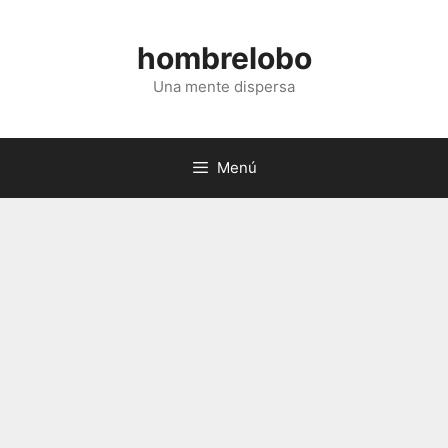
Saltar
al
hombrelobo
contenido
Una mente dispersa
Menú