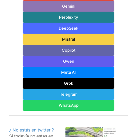
Gemini
Perplexity
DeepSeek
Mistral
Copilot
Qwen
Meta AI
Grok
Telegram
WhatsApp
¿ No estás en twitter ?
Si todavía no estás en