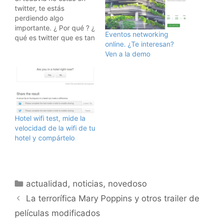
twitter, te estás
perdiendo algo
importante. ¿ Por qué ? ¿
Eventos networking
qué es twitter que es tan
online. ¿Te interesan?
importante ? Piensa en
Ven a la demo
twitter como en un
sistema de mensajitos
cortos global y gratuito,
donde la información
fluye de forma constante
sobre los temas que más
te…
Hotel wifi test, mide la
velocidad de la wifi de tu
hotel y compártelo
Categorías
actualidad
,
noticias
,
novedoso
La terrorífica Mary Poppins y otros trailer de
películas modificados