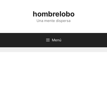
Saltar
al
hombrelobo
contenido
Una mente dispersa
Menú