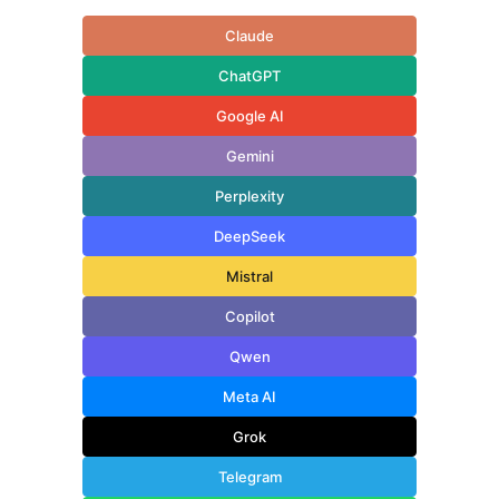
Claude
ChatGPT
Google AI
Gemini
Perplexity
DeepSeek
Mistral
Copilot
Qwen
Meta AI
Grok
Telegram