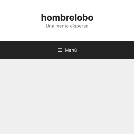
Saltar
al
hombrelobo
contenido
Una mente dispersa
Menú