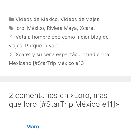
Categorías
Videos de México
,
Videos de viajes
Etiquetas
loro
,
México
,
Riviera Maya
,
Xcaret
Vota a hombrelobo como mejor blog de
viajes. Porque lo vale
Xcaret y su cena espectáculo tradicional
Mexicano [#StarTrip México e13]
2 comentarios en «Loro, mas
que loro [#StarTrip México e11]»
Marc