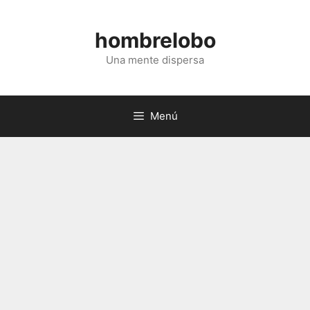
Saltar
al
hombrelobo
contenido
Una mente dispersa
Menú