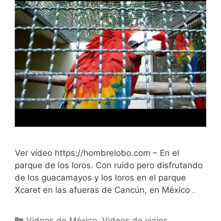
Ver vídeo https://hombrelobo.com – En el
parque de los loros. Con ruido pero disfrutando
de los guacamayos y los loros en el parque
Xcaret en las afueras de Cancún, en México .
Categorías
Videos de México
,
Videos de viajes