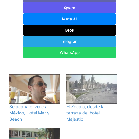
Qwen
Meta AI
Grok
Telegram
WhatsApp
Se acaba el viaje a
El Zócalo, desde la
México, Hotel Mar y
terraza del hotel
Beach
Majestic