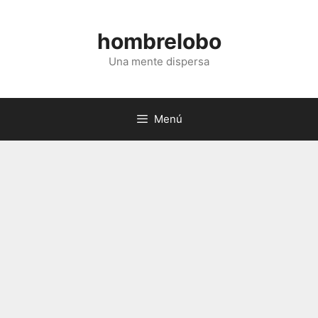
Saltar
al
hombrelobo
contenido
Una mente dispersa
Menú