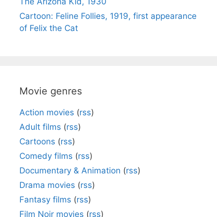
The Arizona Kid, 1930
Cartoon: Feline Follies, 1919, first appearance
of Felix the Cat
Movie genres
Action movies
(
rss
)
Adult films
(
rss
)
Cartoons
(
rss
)
Comedy films
(
rss
)
Documentary & Animation
(
rss
)
Drama movies
(
rss
)
Fantasy films
(
rss
)
Film Noir movies
(
rss
)