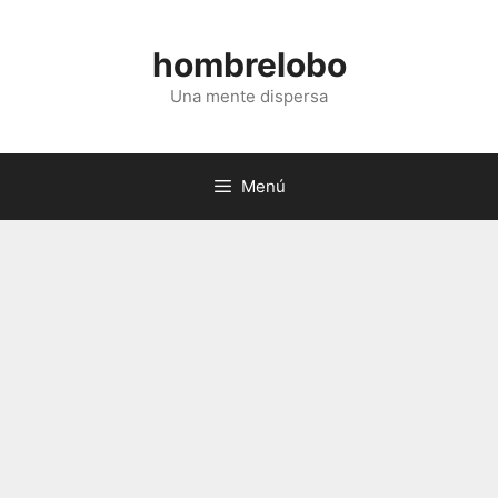
Saltar
al
hombrelobo
contenido
Una mente dispersa
Menú