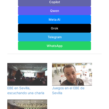
Copilot
Qwen
Meta AI
Grok
Telegram
WhatsApp
EBE en Sevilla,
Juegos en el EBE de
escuchando una charla
Sevilla