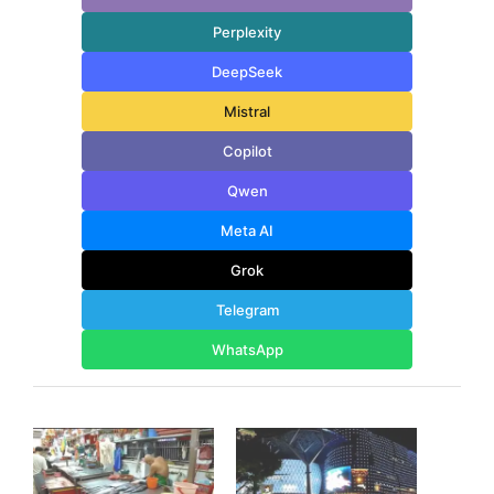
Perplexity
DeepSeek
Mistral
Copilot
Qwen
Meta AI
Grok
Telegram
WhatsApp