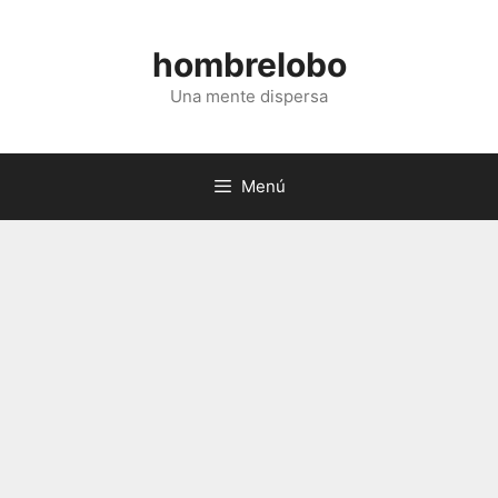
Saltar
al
hombrelobo
contenido
Una mente dispersa
Menú