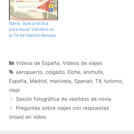
Iberia. Guía práctica
para hacer tránsitos en
la T4 de Madrid-Barajas
Categorías
Videos de España
,
Videos de viajes
Etiquetas
aeropuerto
,
colgado
,
Elche
,
enchufe
,
España
,
Madrid
,
manivela
,
Spanair
,
T4
,
turismo
,
viaje
Sesión fotográfica de vestidos de novia
Preguntas sobre viajes con respuestas
(mías) en vídeo