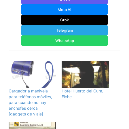
Meta AI
Grok
Telegram
WhatsApp
Cargador a manivela
Hotel Huerto del Cura,
para teléfonos móviles,
Elche
para cuando no hay
enchufes cerca
[gadgets de viaje]