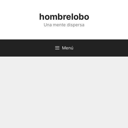
Saltar
al
hombrelobo
contenido
Una mente dispersa
Menú