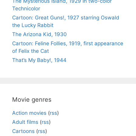
The Mysterious Island, 1929 in two-color
Technicolor
Cartoon: Great Guns!, 1927 starring Oswald
the Lucky Rabbit
The Arizona Kid, 1930
Cartoon: Feline Follies, 1919, first appearance
of Felix the Cat
That’s My Baby!, 1944
Movie genres
Action movies
(
rss
)
Adult films
(
rss
)
Cartoons
(
rss
)