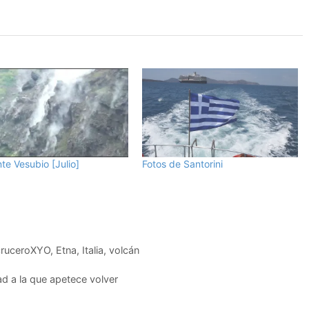
te Vesubio [Julio]
Fotos de Santorini
cruceroXYO
,
Etna
,
Italia
,
volcán
dad a la que apetece volver