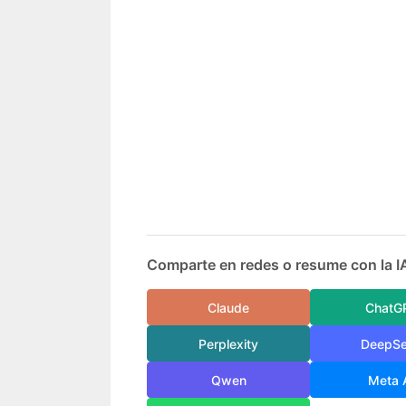
Comparte en redes o resume con la I
Claude
ChatG
Perplexity
DeepS
Qwen
Meta 