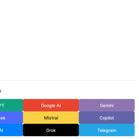
A
PT
Google AI
Gemini
eek
Mistral
Copilot
AI
Grok
Telegram