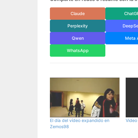
Claude
ChatG
Perplexity
DeepS
Qwen
Meta 
WhatsApp
El día del vídeo expandido en
Video
Zemos98