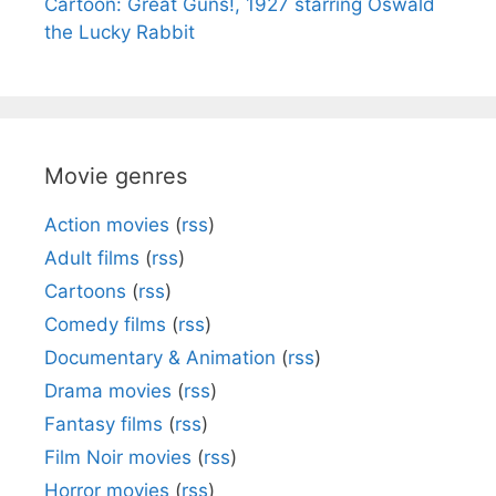
Cartoon: Great Guns!, 1927 starring Oswald
the Lucky Rabbit
Movie genres
Action movies
(
rss
)
Adult films
(
rss
)
Cartoons
(
rss
)
Comedy films
(
rss
)
Documentary & Animation
(
rss
)
Drama movies
(
rss
)
Fantasy films
(
rss
)
Film Noir movies
(
rss
)
Horror movies
(
rss
)