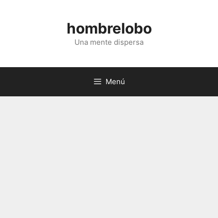
Saltar
al
hombrelobo
contenido
Una mente dispersa
Menú