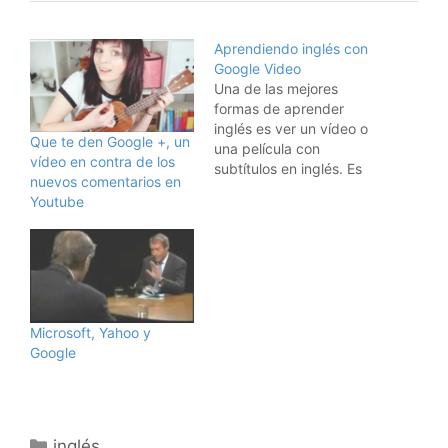
Aprendiendo inglés con
Google Video
Una de las mejores
formas de aprender
inglés es ver un vídeo o
Que te den Google +, un
una película con
vídeo en contra de los
subtítulos en inglés. Es
nuevos comentarios en
ver escrito lo mismo que
Youtube
están hablando, lo que
ayuda a entender
acentos y a ver cómo se
construyen las
frases.Pues bién, Google
Video ha comenzado un
servicio de subtítulos…
Microsoft, Yahoo y
Google
Categorías
inglés