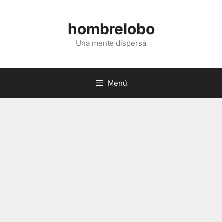
Saltar
al
hombrelobo
contenido
Una mente dispersa
Menú