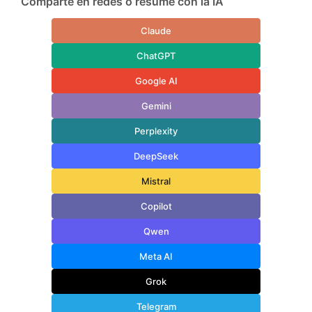
Comparte en redes o resume con la IA
Claude
ChatGPT
Google AI
Gemini
Perplexity
DeepSeek
Mistral
Copilot
Qwen
Meta AI
Grok
Telegram