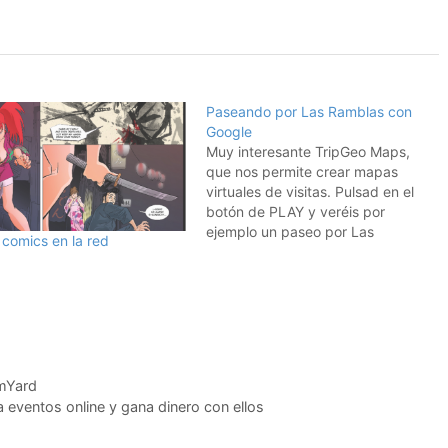
Paseando por Las Ramblas con
Google
Muy interesante TripGeo Maps,
que nos permite crear mapas
virtuales de visitas. Pulsad en el
botón de PLAY y veréis por
ejemplo un paseo por Las
 comics en la red
Ramblas en Barcelona. Y si os
apetece, lo podéis comparar con
los vídeos de Las Ramblas. Visto
en Wwwhatsnew
mYard
 eventos online y gana dinero con ellos