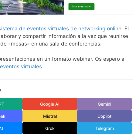
sistema de eventos virtuales de networking online
. El
laborar y compartir información a la vez que reunirse
de «mesas» en una sala de conferencias.
presentaciones en un formato webinar. Os espero a
eventos virtuales
.
A
PT
Google AI
Gemini
eek
Mistral
Copilot
AI
Grok
Telegram