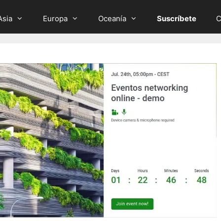
Asia
Europa
Oceanía
Suscríbete
C