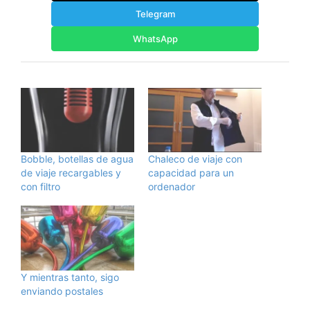
Telegram
WhatsApp
Bobble, botellas de agua
Chaleco de viaje con
de viaje recargables y
capacidad para un
con filtro
ordenador
Y mientras tanto, sigo
enviando postales