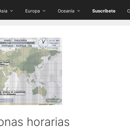
Asia
Europa
Oceanía
Suscríbete
C
onas horarias