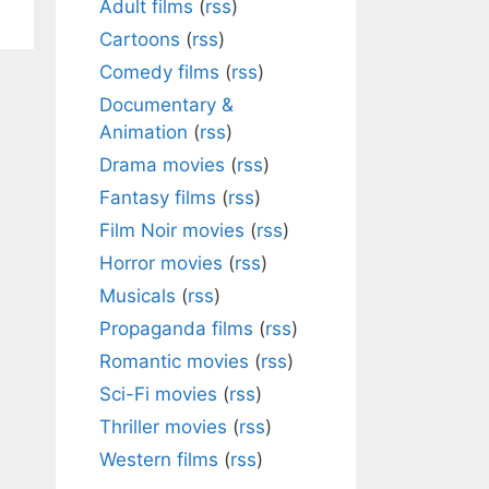
Adult films
(
rss
)
Cartoons
(
rss
)
Comedy films
(
rss
)
Documentary &
Animation
(
rss
)
Drama movies
(
rss
)
Fantasy films
(
rss
)
Film Noir movies
(
rss
)
Horror movies
(
rss
)
Musicals
(
rss
)
Propaganda films
(
rss
)
Romantic movies
(
rss
)
Sci-Fi movies
(
rss
)
Thriller movies
(
rss
)
Western films
(
rss
)