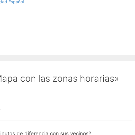
idad Español
sobre cada punto y ver las fotos
que sacamos en cada lugar.
apa con las zonas horarias»
0
minutos de diferencia con sus vecinos?