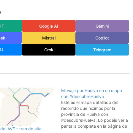
A
PT
Google AI
Gemini
eek
Mistral
Copilot
AI
Grok
Telegram
Mi viaje por Huelva en un mapa
con #descubreHuelva
Este es el mapa detallado del
recorrido que hicimos por la
provincia de Huelva con
#descubreHuelva. Lo podéis ver a
pantalla completa en la página de
el AVE – tren de alta
la ruta en Tripline. Podéis pulsar