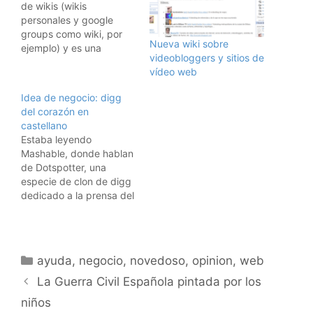
de wikis (wikis
personales y google
groups como wiki, por
Nueva wiki sobre
ejemplo) y es una
videobloggers y sitios de
herramienta que me
vídeo web
parece imprescindible.
De hecho, yo uso una
Idea de negocio: digg
wiki para mi solito para
del corazón en
guardas los marcadores,
castellano
textos, enlaces, trozos
Estaba leyendo
de código y todo lo
Mashable, donde hablan
demás que encuentro
de Dotspotter, una
por ahí. Y…
especie de clon de digg
dedicado a la prensa del
corazón. Y me
preguntaba porqué no
hay ningún clon de digg
o de meneame en
Categorías
ayuda
,
negocio
,
novedoso
,
opinion
,
web
castellano que trate de
ese tema tan
La Guerra Civil Española pintada por los
apasionante .... Porque
niños
la prensa del corazón