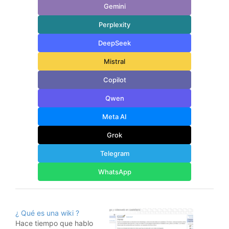
Gemini
Perplexity
DeepSeek
Mistral
Copilot
Qwen
Meta AI
Grok
Telegram
WhatsApp
¿ Qué es una wiki ?
Hace tiempo que hablo