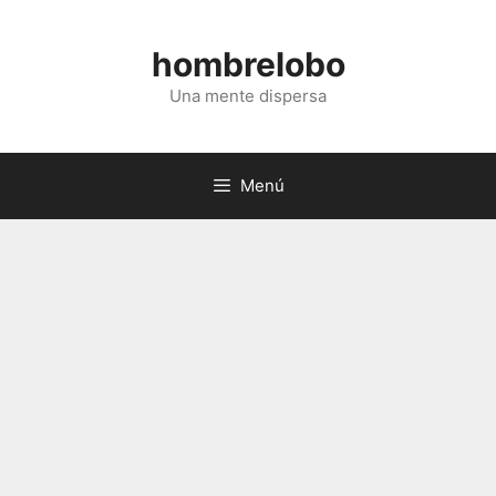
Saltar
al
hombrelobo
contenido
Una mente dispersa
Menú