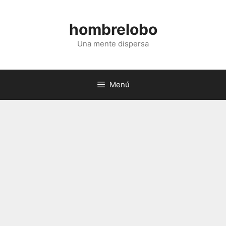
Saltar
al
hombrelobo
contenido
Una mente dispersa
Menú