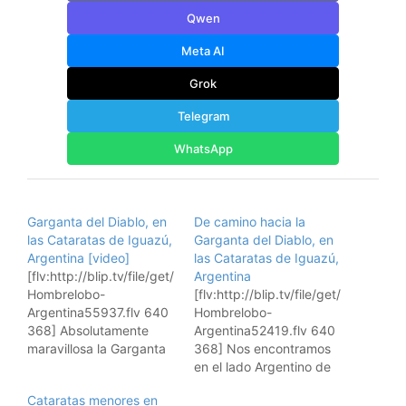
Qwen
Meta AI
Grok
Telegram
WhatsApp
Garganta del Diablo, en
De camino hacia la
las Cataratas de Iguazú,
Garganta del Diablo, en
Argentina [video]
las Cataratas de Iguazú,
[flv:http://blip.tv/file/get/
Argentina
Hombrelobo-
[flv:http://blip.tv/file/get/
Argentina55937.flv 640
Hombrelobo-
368] Absolutamente
Argentina52419.flv 640
maravillosa la Garganta
368] Nos encontramos
del Diablo, en Iguazú,
en el lado Argentino de
Argentina. Insertar vídeo
las Cataratas de Iguazú,
Cataratas menores en
en tu página: Suscribiros
sobre las pasarelas que