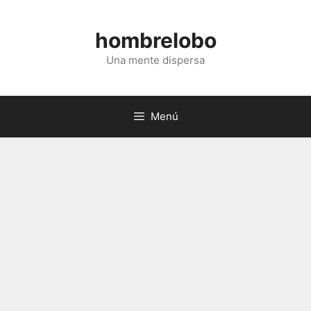
Saltar
al
hombrelobo
contenido
Una mente dispersa
Menú