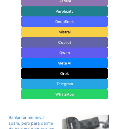
Gemini
Perplexity
DeepSeek
Mistral
Copilot
Qwen
Meta AI
Grok
Telegram
WhatsApp
Bankinter me envía
spam, pero para darme
de baja me pide que les