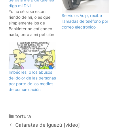
diga mi DNI
Yo no sé si se están
Servicios Voip, recibe
riendo de mí, o es que
llamadas de teléfono por
simplemente los de
correo electrónico
Bankinter no entienden
nada, pero a mi petición
de que me den de baja
de sus correos
intentando venderme un
servicio telefónico, me
responden:Estimado
cliente,en relación con
Imbéciles, o los abusos
su consulta, le
del dolor de las personas
informamos de que
por parte de los medios
necesitamos que…
de comunicación
Categorías
tortura
Cataratas de Iguazú [vídeo]