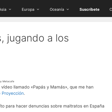
Asia
Europa
Oceanía
Suscríbete
C
 jugando a los
by Metacafe
ste vídeo llamado «Papás y Mamás», que me han
e Proyección
.
uíto para hacer denuncias sobre maltratos en España