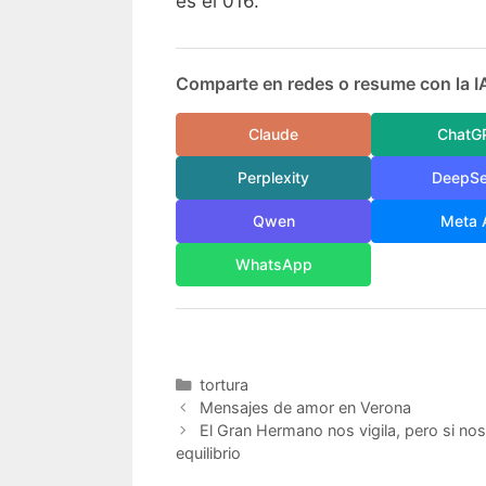
es el 016.
Comparte en redes o resume con la I
Claude
ChatG
Perplexity
DeepS
Qwen
Meta 
WhatsApp
Categorías
tortura
Mensajes de amor en Verona
El Gran Hermano nos vigila, pero si no
equilibrio