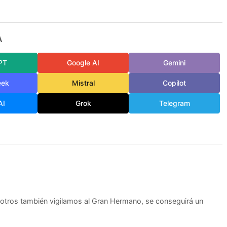
A
PT
Google AI
Gemini
eek
Mistral
Copilot
AI
Grok
Telegram
sotros también vigilamos al Gran Hermano, se conseguirá un