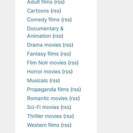
Adult films
(
rss
)
Cartoons
(
rss
)
Comedy films
(
rss
)
Documentary &
Animation
(
rss
)
Drama movies
(
rss
)
Fantasy films
(
rss
)
Film Noir movies
(
rss
)
Horror movies
(
rss
)
Musicals
(
rss
)
Propaganda films
(
rss
)
Romantic movies
(
rss
)
Sci-Fi movies
(
rss
)
Thriller movies
(
rss
)
Western films
(
rss
)