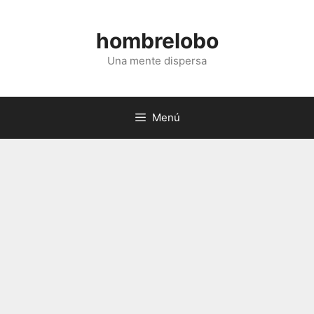
Saltar
al
hombrelobo
contenido
Una mente dispersa
Menú