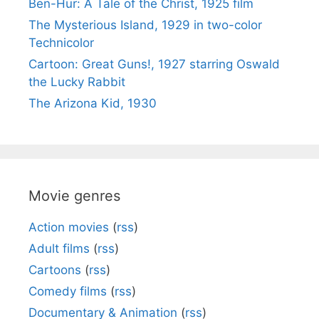
Ben-Hur: A Tale of the Christ, 1925 film
The Mysterious Island, 1929 in two-color
Technicolor
Cartoon: Great Guns!, 1927 starring Oswald
the Lucky Rabbit
The Arizona Kid, 1930
Movie genres
Action movies
(
rss
)
Adult films
(
rss
)
Cartoons
(
rss
)
Comedy films
(
rss
)
Documentary & Animation
(
rss
)