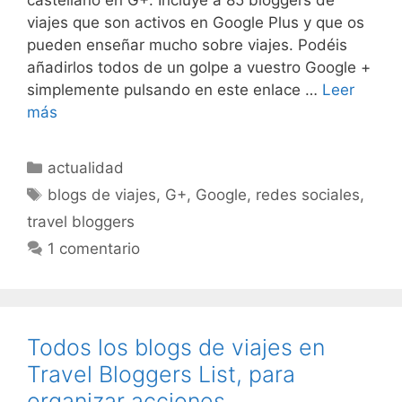
castellano en G+. Incluye a 85 bloggers de
viajes que son activos en Google Plus y que os
pueden enseñar mucho sobre viajes. Podéis
añadirlos todos de un golpe a vuestro Google +
simplemente pulsando en este enlace …
Leer
más
Categorías
actualidad
Etiquetas
blogs de viajes
,
G+
,
Google
,
redes sociales
,
travel bloggers
1 comentario
Todos los blogs de viajes en
Travel Bloggers List, para
organizar acciones