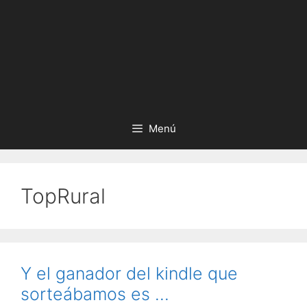
Menú
TopRural
Y el ganador del kindle que
sorteábamos es …