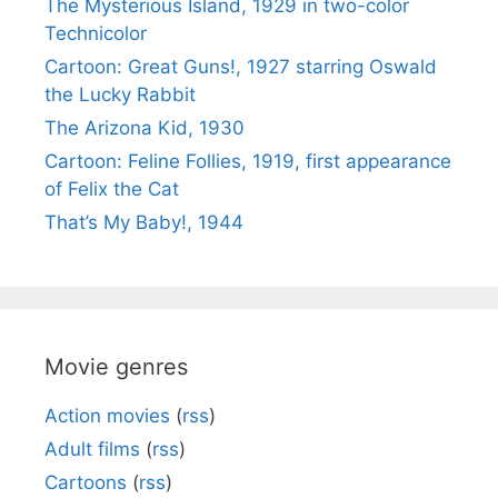
The Mysterious Island, 1929 in two-color
Technicolor
Cartoon: Great Guns!, 1927 starring Oswald
the Lucky Rabbit
The Arizona Kid, 1930
Cartoon: Feline Follies, 1919, first appearance
of Felix the Cat
That’s My Baby!, 1944
Movie genres
Action movies
(
rss
)
Adult films
(
rss
)
Cartoons
(
rss
)