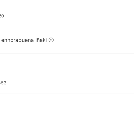
20
 enhorabuena Iñaki 🙂
9:53