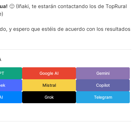
rua!
🙂 (Iñaki, te estarán contactando los de TopRural
e)
ado, y espero que estéis de acuerdo con los resultados
A
PT
Google AI
Gemini
eek
Mistral
Copilot
AI
Grok
Telegram