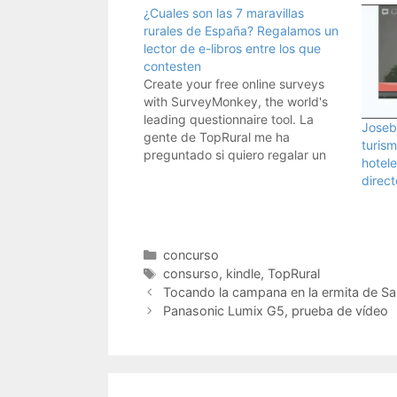
¿Cuales son las 7 maravillas
rurales de España? Regalamos un
lector de e-libros entre los que
contesten
Create your free online surveys
with SurveyMonkey, the world's
leading questionnaire tool. La
Joseb
gente de TopRural me ha
turism
preguntado si quiero regalar un
hotele
lector de libros, un kindle, entre
direct
mis lectores. Y como os aprecio
mucho, les he dicho que sí, que
por vosotros acepto hasta poner
una de estas…
Categorías
concurso
Etiquetas
consurso
,
kindle
,
TopRural
Tocando la campana en la ermita de Sa
Panasonic Lumix G5, prueba de vídeo