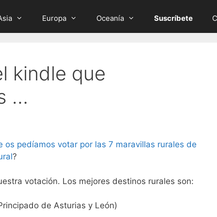
Asia
Europa
Oceanía
Suscríbete
C
l kindle que
s …
e os pedíamos votar por las 7 maravillas rurales de
ral
?
estra votación. Los mejores destinos rurales son:
Principado de Asturias y León)