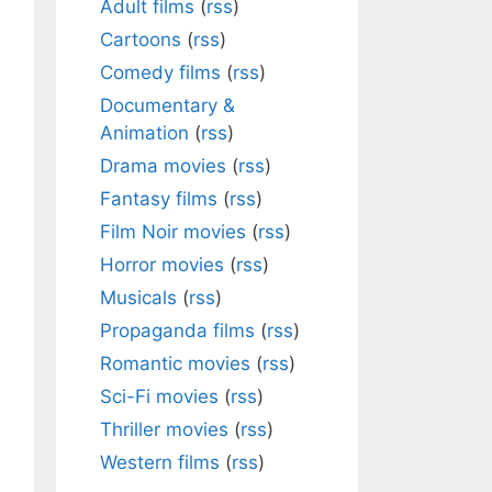
Adult films
(
rss
)
Cartoons
(
rss
)
Comedy films
(
rss
)
Documentary &
Animation
(
rss
)
Drama movies
(
rss
)
Fantasy films
(
rss
)
Film Noir movies
(
rss
)
Horror movies
(
rss
)
Musicals
(
rss
)
Propaganda films
(
rss
)
Romantic movies
(
rss
)
Sci-Fi movies
(
rss
)
Thriller movies
(
rss
)
Western films
(
rss
)