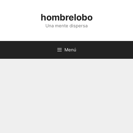
Saltar
al
hombrelobo
contenido
Una mente dispersa
Menú