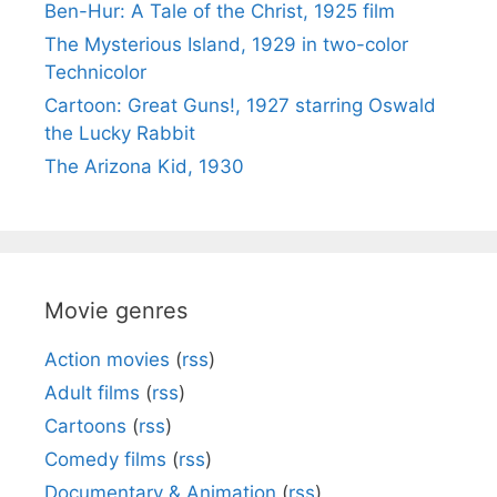
Ben-Hur: A Tale of the Christ, 1925 film
The Mysterious Island, 1929 in two-color
Technicolor
Cartoon: Great Guns!, 1927 starring Oswald
the Lucky Rabbit
The Arizona Kid, 1930
Movie genres
Action movies
(
rss
)
Adult films
(
rss
)
Cartoons
(
rss
)
Comedy films
(
rss
)
Documentary & Animation
(
rss
)