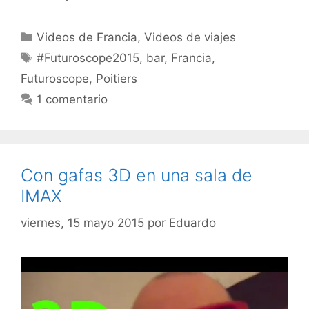
Categorías
Videos de Francia
,
Videos de viajes
Etiquetas
#Futuroscope2015
,
bar
,
Francia
,
Futuroscope
,
Poitiers
1 comentario
Con gafas 3D en una sala de
IMAX
viernes, 15 mayo 2015
por
Eduardo