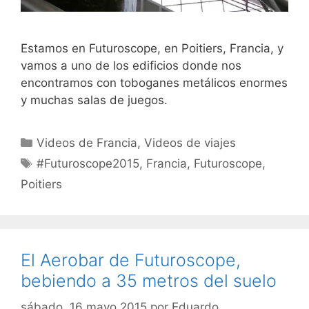
Estamos en Futuroscope, en Poitiers, Francia, y
vamos a uno de los edificios donde nos
encontramos con toboganes metálicos enormes
y muchas salas de juegos.
Categorías
Videos de Francia
,
Videos de viajes
Etiquetas
#Futuroscope2015
,
Francia
,
Futuroscope
,
Poitiers
El Aerobar de Futuroscope,
bebiendo a 35 metros del suelo
sábado, 16 mayo 2015
por
Eduardo