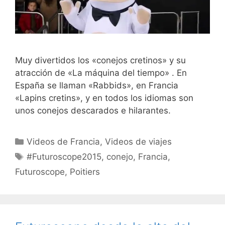
Muy divertidos los «conejos cretinos» y su
atracción de «La máquina del tiempo» . En
España se llaman «Rabbids», en Francia
«Lapins cretins», y en todos los idiomas son
unos conejos descarados e hilarantes.
Categorías
Videos de Francia
,
Videos de viajes
Etiquetas
#Futuroscope2015
,
conejo
,
Francia
,
Futuroscope
,
Poitiers