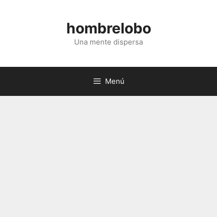
Saltar
al
hombrelobo
contenido
Una mente dispersa
Menú