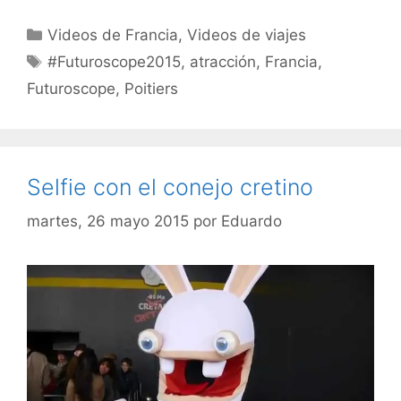
Categorías
Videos de Francia
,
Videos de viajes
Etiquetas
#Futuroscope2015
,
atracción
,
Francia
,
Futuroscope
,
Poitiers
Selfie con el conejo cretino
martes, 26 mayo 2015
por
Eduardo