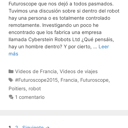
Futuroscope que nos dejó a todos pasmados.
Tuvimos una discusión sobre si dentro del robot
hay una persona o es totalmente controlado
remotamente. Investigando un poco he
encontrado que los fabrica una empresa
llamada Cyberstein Robots Ltd ¿Qué pensáis,
hay un hombre dentro? Y por cierto, …
Leer
más
Categorías
Videos de Francia
,
Videos de viajes
Etiquetas
#Futuroscope2015
,
Francia
,
Futuroscope
,
Poitiers
,
robot
1 comentario
Página
Página
1
2
Siguiente
→