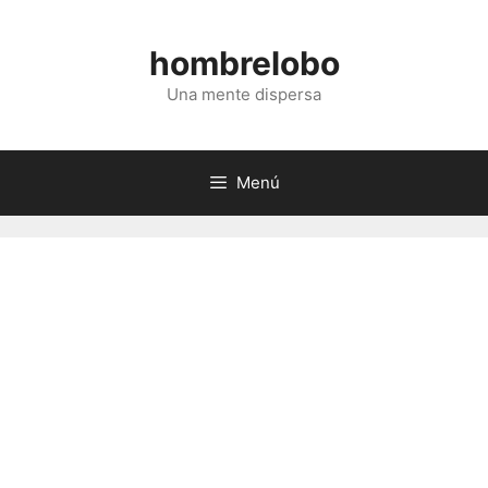
Saltar
al
hombrelobo
contenido
Una mente dispersa
Menú