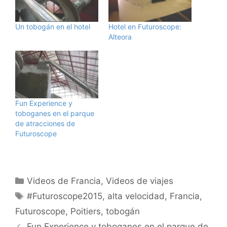
Un tobogán en el hotel
Hotel en Futuroscope:
Alteora
Fun Experience y
toboganes en el parque
de atracciones de
Futuroscope
Categorías
Videos de Francia
,
Videos de viajes
Etiquetas
#Futuroscope2015
,
alta velocidad
,
Francia
,
Futuroscope
,
Poitiers
,
tobogán
Fun Experience y toboganes en el parque de