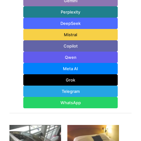
Gemini
Perplexity
DeepSeek
Mistral
Copilot
Qwen
Meta AI
Grok
Telegram
WhatsApp