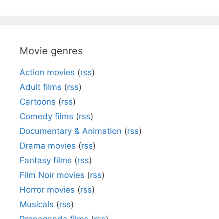
Movie genres
Action movies
(
rss
)
Adult films
(
rss
)
Cartoons
(
rss
)
Comedy films
(
rss
)
Documentary & Animation
(
rss
)
Drama movies
(
rss
)
Fantasy films
(
rss
)
Film Noir movies
(
rss
)
Horror movies
(
rss
)
Musicals
(
rss
)
Propaganda films
(
rss
)