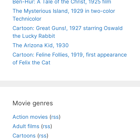
Ben-Hur: A Tale of the Christ, 1925 film
The Mysterious Island, 1929 in two-color
Technicolor
Cartoon: Great Guns!, 1927 starring Oswald
the Lucky Rabbit
The Arizona Kid, 1930
Cartoon: Feline Follies, 1919, first appearance
of Felix the Cat
Movie genres
Action movies
(
rss
)
Adult films
(
rss
)
Cartoons
(
rss
)