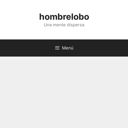
Saltar
al
hombrelobo
contenido
Una mente dispersa
Menú