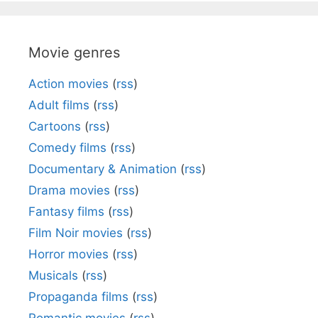
Movie genres
Action movies
(
rss
)
Adult films
(
rss
)
Cartoons
(
rss
)
Comedy films
(
rss
)
Documentary & Animation
(
rss
)
Drama movies
(
rss
)
Fantasy films
(
rss
)
Film Noir movies
(
rss
)
Horror movies
(
rss
)
Musicals
(
rss
)
Propaganda films
(
rss
)
Romantic movies
(
rss
)