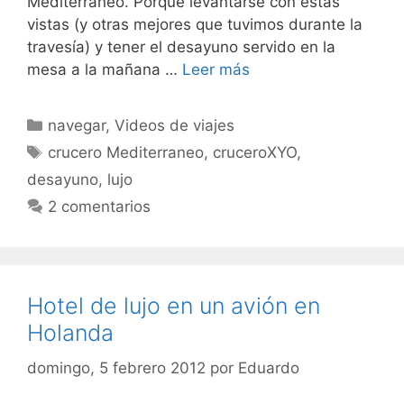
Mediterráneo. Porque levantarse con estas
vistas (y otras mejores que tuvimos durante la
travesía) y tener el desayuno servido en la
mesa a la mañana …
Leer más
Categorías
navegar
,
Videos de viajes
Etiquetas
crucero Mediterraneo
,
cruceroXYO
,
desayuno
,
lujo
2 comentarios
Hotel de lujo en un avión en
Holanda
domingo, 5 febrero 2012
por
Eduardo