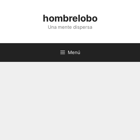
Saltar
al
hombrelobo
contenido
Una mente dispersa
Menú