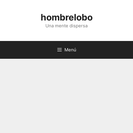
Saltar
al
hombrelobo
contenido
Una mente dispersa
Menú