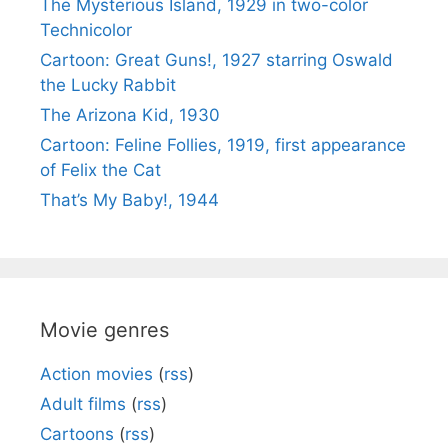
The Mysterious Island, 1929 in two-color
Technicolor
Cartoon: Great Guns!, 1927 starring Oswald
the Lucky Rabbit
The Arizona Kid, 1930
Cartoon: Feline Follies, 1919, first appearance
of Felix the Cat
That’s My Baby!, 1944
Movie genres
Action movies
(
rss
)
Adult films
(
rss
)
Cartoons
(
rss
)