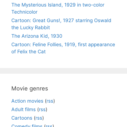
The Mysterious Island, 1929 in two-color
Technicolor
Cartoon: Great Guns!, 1927 starring Oswald
the Lucky Rabbit
The Arizona Kid, 1930
Cartoon: Feline Follies, 1919, first appearance
of Felix the Cat
Movie genres
Action movies
(
rss
)
Adult films
(
rss
)
Cartoons
(
rss
)
Comedy films
(
rss
)