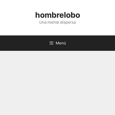
Saltar
al
hombrelobo
contenido
Una mente dispersa
Menú