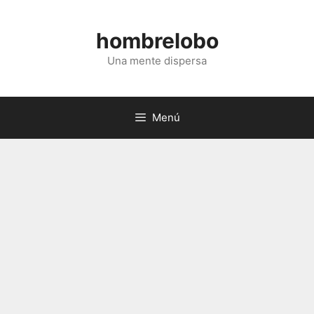
Saltar
al
hombrelobo
contenido
Una mente dispersa
Menú