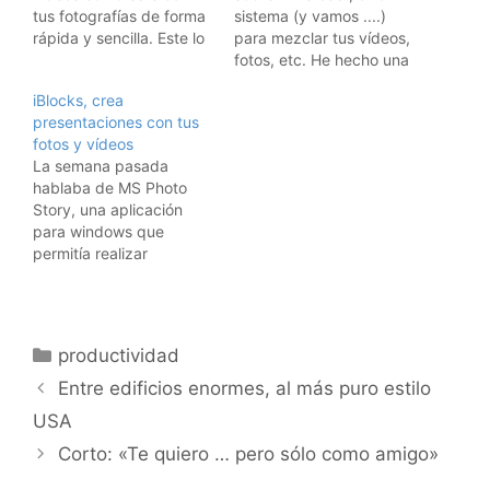
tus fotografías de forma
sistema (y vamos ....)
rápida y sencilla. Este lo
para mezclar tus vídeos,
he creado en dos
fotos, etc. He hecho una
minutos usando fotos
prueba rápida y esto es
iBlocks, crea
mías que tenía en Flickr.
lo que sale. Nada mal
presentaciones con tus
Muy recomendable. Lo
para una prueba de 10
fotos y vídeos
vi hace tiempo en
minutos .... (pulsad en
La semana pasada
Wwhatsnew, pero lo
las fotos y saltan los
hablaba de MS Photo
acabo de probar, y me
vídeos). Pero lo mejor
Story, una aplicación
ha gustado.
igual es…
para windows que
permitía realizar
presentaciones
animadas sencillamente
con tus fotos.Ahora me
encuentro con iBloks,
Categorías
productividad
una aplicación web
genial que, sin
Entre edificios enormes, al más puro estilo
descargar nada, y
USA
obviamente disponible
tanto si tienes windows
Corto: «Te quiero … pero sólo como amigo»
como Mac o Linux, te