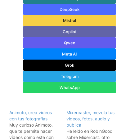
DeepSeek
Mistral
Copilot
Qwen
Meta AI
Grok
Telegram
WhatsApp
Animoto, crea videos
Mixercaster, mezcla tus
con tus fotografías
vídeos, fotos, audio y
Muy curioso Animoto,
publica
que te permite hacer
He leido en RobinGood
vídeos como este con
sobre Mixercast, otro