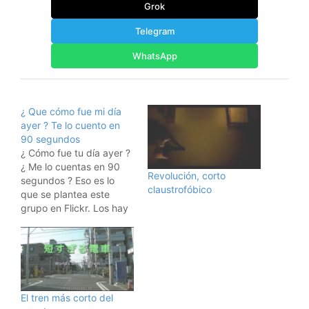
Grok
Telegram
WhatsApp
¿ Que cómo fue mi día
ayer ? Te lo cuento en
90 segundos
¿ Cómo fue tu día ayer ?
¿ Me lo cuentas en 90
Revolución, corto
segundos ? Eso es lo
claustrofóbico
que se plantea este
grupo en Flickr. Los hay
muy interesantes, como
este que incluyo de
Garret Murray. Visto en
ALT1040 gracias a una
nota de Joan Planas.
El tren más corto del