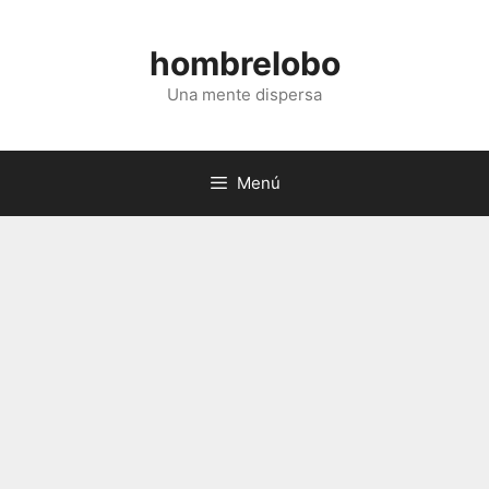
Saltar
al
hombrelobo
contenido
Una mente dispersa
Menú