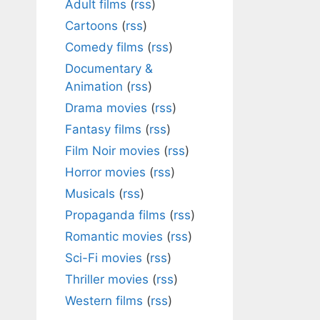
Adult films
(
rss
)
Cartoons
(
rss
)
Comedy films
(
rss
)
Documentary &
Animation
(
rss
)
Drama movies
(
rss
)
Fantasy films
(
rss
)
Film Noir movies
(
rss
)
Horror movies
(
rss
)
Musicals
(
rss
)
Propaganda films
(
rss
)
Romantic movies
(
rss
)
Sci-Fi movies
(
rss
)
Thriller movies
(
rss
)
Western films
(
rss
)