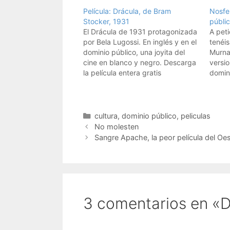
Película: Drácula, de Bram
Nosfer
Stocker, 1931
públi
El Drácula de 1931 protagonizada
A peti
por Bela Lugossi. En inglés y en el
tenéis
dominio público, una joyita del
Murnau
cine en blanco y negro. Descarga
versi
la película entera gratis
domin
pelícu
Categorías
cultura
,
dominio público
,
peliculas
No molesten
Sangre Apache, la peor película del Oe
3 comentarios en «D