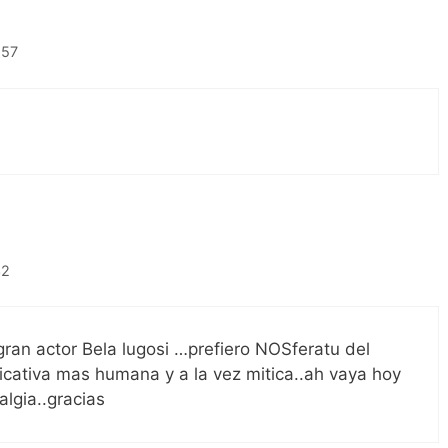
:57
32
l gran actor Bela lugosi …prefiero NOSferatu del
ficativa mas humana y a la vez mitica..ah vaya hoy
algia..gracias