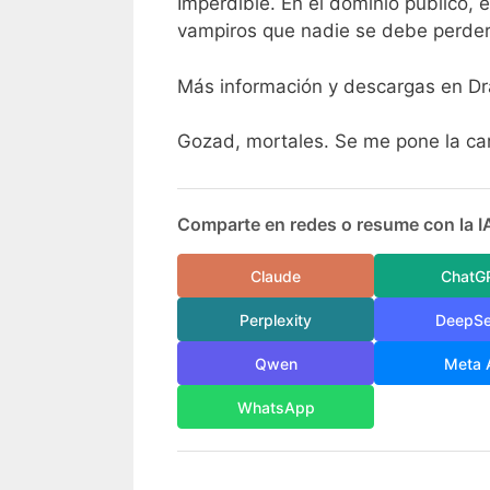
Imperdible. En el dominio público, e
vampiros que nadie se debe perder
Más información y descargas en Dr
Gozad, mortales. Se me pone la car
Comparte en redes o resume con la I
Claude
ChatG
Perplexity
DeepS
Qwen
Meta 
WhatsApp