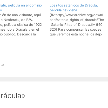
atu, película en el dominio
Los ritos satánicos de Drácula,
co
película navideña
ción de una visitante, aquí
[flv:http://www.archive.org/downl
 a Nosferatu, de F.W.
oad/satanic_rights_of_dracula/The
, película clásica de 1922
_Satanic_Rites_of_Dracula.flv 640
oneando a Drácula y en el
320] Para compensar las soeces
io público. Descarga la
que veremos esta noche, os dejo
la entera gratis
una deliciosa película de
vampiros, llamada "The Satanic
Rites of Dracula". Película de 1974
en el dominio público y en inglés,
con los geniales Christopher Lee y
Peter Cushing haciendo de
ste
vampiro y de cazavampiros
respectivamente, como…
rácula»