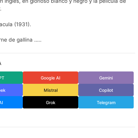
n inglés, en glorioso blanco y negro y la película de
.
acula (1931).
ne de gallina …..
A
PT
Google AI
Gemini
eek
Mistral
Copilot
AI
Grok
Telegram