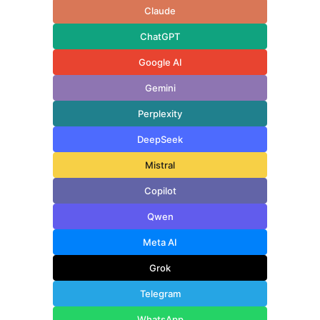
Claude
ChatGPT
Google AI
Gemini
Perplexity
DeepSeek
Mistral
Copilot
Qwen
Meta AI
Grok
Telegram
WhatsApp