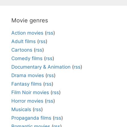
Movie genres
Action movies
(
rss
)
Adult films
(
rss
)
Cartoons
(
rss
)
Comedy films
(
rss
)
Documentary & Animation
(
rss
)
Drama movies
(
rss
)
Fantasy films
(
rss
)
Film Noir movies
(
rss
)
Horror movies
(
rss
)
Musicals
(
rss
)
Propaganda films
(
rss
)
Romantic movies
(
rss
)