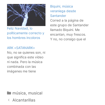
Biquini, música
veraniega desde
Santander
Corred a la página de
este grupo de Santander
Feliz Navidad, lo
llamado Biquini. Me
políticamente correcto y
encantan, muy frescos.
los hombres incoloros
Y no, no consigo que el
marrrrrrdito player no
ARK «SATANARK»
arranque solo ... lo
No, no se quienes son, ni
siento, pero llevo media
que significa este vídeo
hora y he decidido
ni nada. Pero la música
publicarlo a pesar de
combinada con las
eso ..... perdón al que no
imágenes me tiene
le guste .... pero…
hipnotizado ....
Categorías
música
,
musical
Alcantarillas