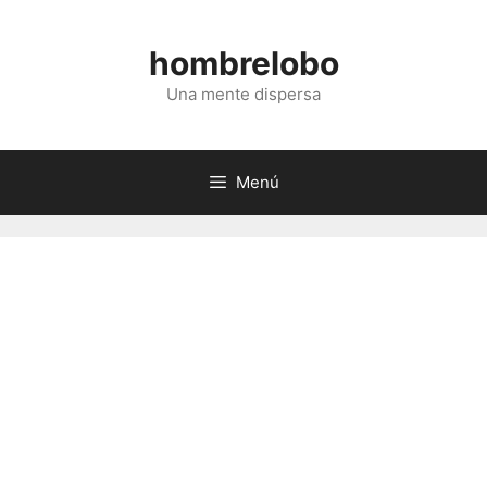
Saltar
al
hombrelobo
contenido
Una mente dispersa
Menú