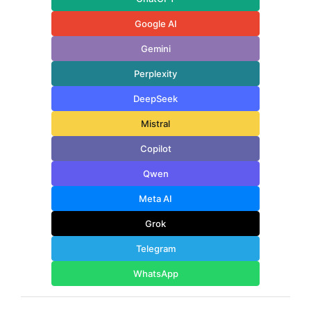
Google AI
Gemini
Perplexity
DeepSeek
Mistral
Copilot
Qwen
Meta AI
Grok
Telegram
WhatsApp